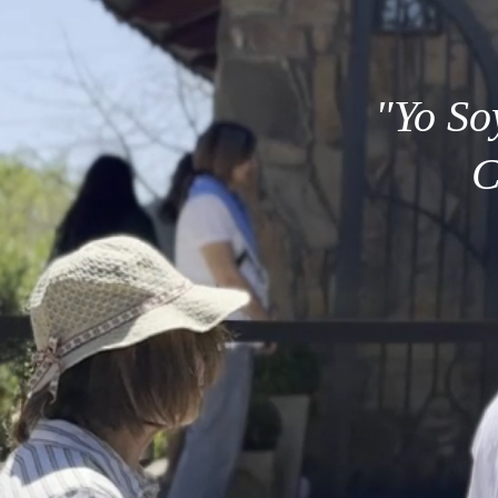
"Yo So
C