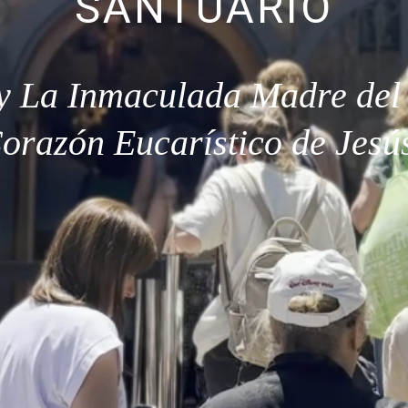
SANTUARIO
y La Inmaculada Madre del
orazón Eucarístico de Jesú