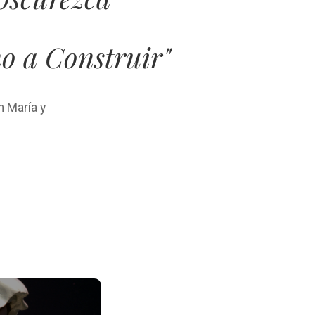
no a Construir"
n María y